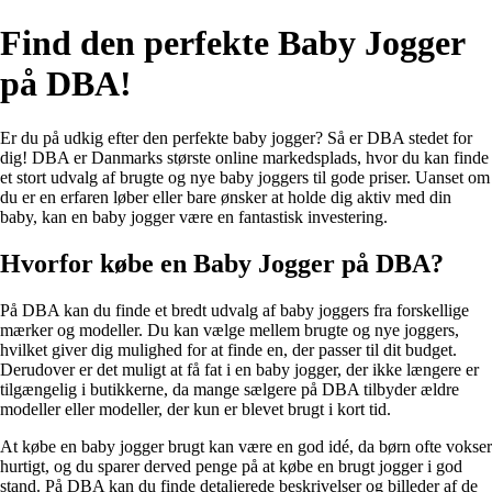
Find den perfekte Baby Jogger
på DBA!
Er du på udkig efter den perfekte baby jogger? Så er DBA stedet for
dig! DBA er Danmarks største online markedsplads, hvor du kan finde
et stort udvalg af brugte og nye baby joggers til gode priser. Uanset om
du er en erfaren løber eller bare ønsker at holde dig aktiv med din
baby, kan en baby jogger være en fantastisk investering.
Hvorfor købe en Baby Jogger på DBA?
På DBA kan du finde et bredt udvalg af baby joggers fra forskellige
mærker og modeller. Du kan vælge mellem brugte og nye joggers,
hvilket giver dig mulighed for at finde en, der passer til dit budget.
Derudover er det muligt at få fat i en baby jogger, der ikke længere er
tilgængelig i butikkerne, da mange sælgere på DBA tilbyder ældre
modeller eller modeller, der kun er blevet brugt i kort tid.
At købe en baby jogger brugt kan være en god idé, da børn ofte vokser
hurtigt, og du sparer derved penge på at købe en brugt jogger i god
stand. På DBA kan du finde detaljerede beskrivelser og billeder af de