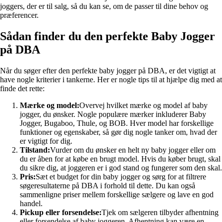
joggers, der er til salg, så du kan se, om de passer til dine behov og
præferencer.
Sådan finder du den perfekte Baby Jogger
på DBA
Når du søger efter den perfekte baby jogger på DBA, er det vigtigt at
have nogle kriterier i tankerne. Her er nogle tips til at hjælpe dig med at
finde det rette:
Mærke og model:
Overvej hvilket mærke og model af baby
jogger, du ønsker. Nogle populære mærker inkluderer Baby
Jogger, Bugaboo, Thule, og BOB. Hver model har forskellige
funktioner og egenskaber, så gør dig nogle tanker om, hvad der
er vigtigt for dig.
Tilstand:
Vurder om du ønsker en helt ny baby jogger eller om
du er åben for at købe en brugt model. Hvis du køber brugt, skal
du sikre dig, at joggeren er i god stand og fungerer som den skal.
Pris:
Sæt et budget for din baby jogger og sørg for at filtrere
søgeresultaterne på DBA i forhold til dette. Du kan også
sammenligne priser mellem forskellige sælgere og lave en god
handel.
Pickup eller forsendelse:
Tjek om sælgeren tilbyder afhentning
eller forsendelse af baby joggeren. Afhentning kan være en