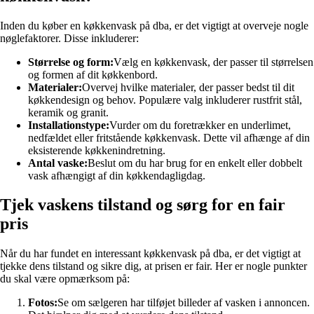
Inden du køber en køkkenvask på dba, er det vigtigt at overveje nogle
nøglefaktorer. Disse inkluderer:
Størrelse og form:
Vælg en køkkenvask, der passer til størrelsen
og formen af dit køkkenbord.
Materialer:
Overvej hvilke materialer, der passer bedst til dit
køkkendesign og behov. Populære valg inkluderer rustfrit stål,
keramik og granit.
Installationstype:
Vurder om du foretrækker en underlimet,
nedfældet eller fritstående køkkenvask. Dette vil afhænge af din
eksisterende køkkenindretning.
Antal vaske:
Beslut om du har brug for en enkelt eller dobbelt
vask afhængigt af din køkkendagligdag.
Tjek vaskens tilstand og sørg for en fair
pris
Når du har fundet en interessant køkkenvask på dba, er det vigtigt at
tjekke dens tilstand og sikre dig, at prisen er fair. Her er nogle punkter
du skal være opmærksom på:
Fotos:
Se om sælgeren har tilføjet billeder af vasken i annoncen.