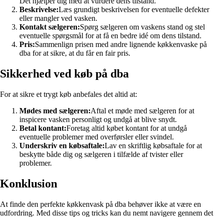
Det hjælper dig med at vurdere dens tilstand.
Beskrivelse:
Læs grundigt beskrivelsen for eventuelle defekter
eller mangler ved vasken.
Kontakt sælgeren:
Spørg sælgeren om vaskens stand og stel
eventuelle spørgsmål for at få en bedre idé om dens tilstand.
Pris:
Sammenlign prisen med andre lignende køkkenvaske på
dba for at sikre, at du får en fair pris.
Sikkerhed ved køb på dba
For at sikre et trygt køb anbefales det altid at:
Mødes med sælgeren:
Aftal et møde med sælgeren for at
inspicere vasken personligt og undgå at blive snydt.
Betal kontant:
Foretag altid købet kontant for at undgå
eventuelle problemer med overførsler eller svindel.
Underskriv en købsaftale:
Lav en skriftlig købsaftale for at
beskytte både dig og sælgeren i tilfælde af tvister eller
problemer.
Konklusion
At finde den perfekte køkkenvask på dba behøver ikke at være en
udfordring. Med disse tips og tricks kan du nemt navigere gennem det