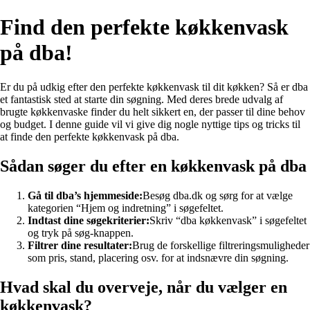
Find den perfekte køkkenvask
på dba!
Er du på udkig efter den perfekte køkkenvask til dit køkken? Så er dba
et fantastisk sted at starte din søgning. Med deres brede udvalg af
brugte køkkenvaske finder du helt sikkert en, der passer til dine behov
og budget. I denne guide vil vi give dig nogle nyttige tips og tricks til
at finde den perfekte køkkenvask på dba.
Sådan søger du efter en køkkenvask på dba
Gå til dba’s hjemmeside:
Besøg dba.dk og sørg for at vælge
kategorien “Hjem og indretning” i søgefeltet.
Indtast dine søgekriterier:
Skriv “dba køkkenvask” i søgefeltet
og tryk på søg-knappen.
Filtrer dine resultater:
Brug de forskellige filtreringsmuligheder
som pris, stand, placering osv. for at indsnævre din søgning.
Hvad skal du overveje, når du vælger en
køkkenvask?