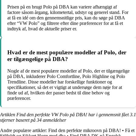
Prisen på en brugt Polo på DBA kan variere afhængigt af
factore såsom årgang, kilometertal, udstyr og generel stand. For
at få en idé om den gennemsnitlige pris, kan du søge på DBA
efter “VW Polo” og filtrere efter dine præferencer for at få et
indtryk af, hvad de aktuelle priser er.
Hvad er de mest populære modeller af Polo, der
er tilgængelige på DBA?
Nogle af de mest populære modeller af Polo, der er tilgængelige
på DBA, inkluderer Polo Comfortline, Polo Highline og Polo
Trendline. Disse modeller har forskellige funktioner og
specifikationer, så det er vigtigt at undersøge dem nøje for at
finde ud af, hvilken der passer bedst til dine behov og
præferencer.
Artiklen Find den perfekte VW Polo på DBA! har i gennemsnit fået
3.1
stjerner baseret på
34
anmeldelser
Andre populære artikler:
Find den perfekte mikroovn på DBA!
•
Få et
Stilfuldt og Sikkert Hegn med dba
•
Find DBA DK på Engelsk –