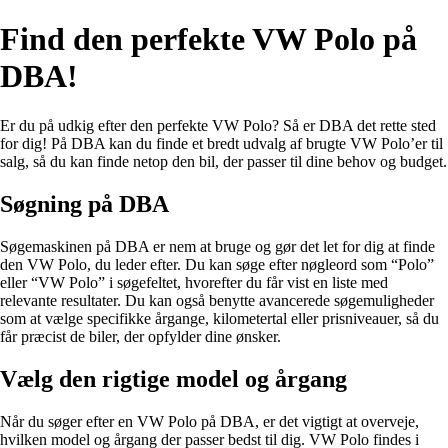
Find den perfekte VW Polo på
DBA!
Er du på udkig efter den perfekte VW Polo? Så er DBA det rette sted
for dig! På DBA kan du finde et bredt udvalg af brugte VW Polo’er til
salg, så du kan finde netop den bil, der passer til dine behov og budget.
Søgning på DBA
Søgemaskinen på DBA er nem at bruge og gør det let for dig at finde
den VW Polo, du leder efter. Du kan søge efter nøgleord som “Polo”
eller “VW Polo” i søgefeltet, hvorefter du får vist en liste med
relevante resultater. Du kan også benytte avancerede søgemuligheder
som at vælge specifikke årgange, kilometertal eller prisniveauer, så du
får præcist de biler, der opfylder dine ønsker.
Vælg den rigtige model og årgang
Når du søger efter en VW Polo på DBA, er det vigtigt at overveje,
hvilken model og årgang der passer bedst til dig. VW Polo findes i