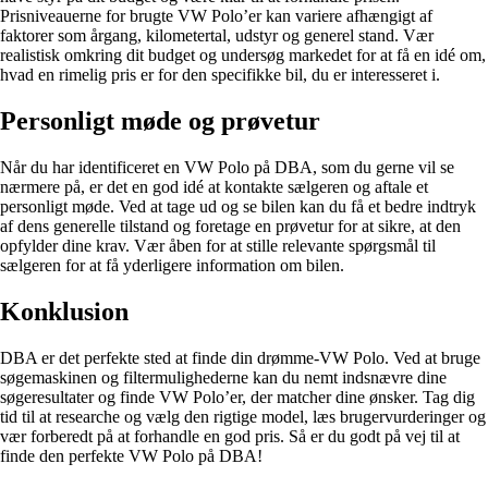
Prisniveauerne for brugte VW Polo’er kan variere afhængigt af
faktorer som årgang, kilometertal, udstyr og generel stand. Vær
realistisk omkring dit budget og undersøg markedet for at få en idé om,
hvad en rimelig pris er for den specifikke bil, du er interesseret i.
Personligt møde og prøvetur
Når du har identificeret en VW Polo på DBA, som du gerne vil se
nærmere på, er det en god idé at kontakte sælgeren og aftale et
personligt møde. Ved at tage ud og se bilen kan du få et bedre indtryk
af dens generelle tilstand og foretage en prøvetur for at sikre, at den
opfylder dine krav. Vær åben for at stille relevante spørgsmål til
sælgeren for at få yderligere information om bilen.
Konklusion
DBA er det perfekte sted at finde din drømme-VW Polo. Ved at bruge
søgemaskinen og filtermulighederne kan du nemt indsnævre dine
søgeresultater og finde VW Polo’er, der matcher dine ønsker. Tag dig
tid til at researche og vælg den rigtige model, læs brugervurderinger og
vær forberedt på at forhandle en god pris. Så er du godt på vej til at
finde den perfekte VW Polo på DBA!