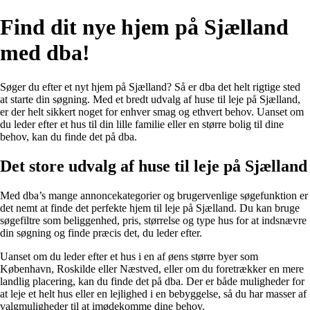
Find dit nye hjem på Sjælland
med dba!
Søger du efter et nyt hjem på Sjælland? Så er dba det helt rigtige sted
at starte din søgning. Med et bredt udvalg af huse til leje på Sjælland,
er der helt sikkert noget for enhver smag og ethvert behov. Uanset om
du leder efter et hus til din lille familie eller en større bolig til dine
behov, kan du finde det på dba.
Det store udvalg af huse til leje på Sjælland
Med dba’s mange annoncekategorier og brugervenlige søgefunktion er
det nemt at finde det perfekte hjem til leje på Sjælland. Du kan bruge
søgefiltre som beliggenhed, pris, størrelse og type hus for at indsnævre
din søgning og finde præcis det, du leder efter.
Uanset om du leder efter et hus i en af øens større byer som
København, Roskilde eller Næstved, eller om du foretrækker en mere
landlig placering, kan du finde det på dba. Der er både muligheder for
at leje et helt hus eller en lejlighed i en bebyggelse, så du har masser af
valgmuligheder til at imødekomme dine behov.