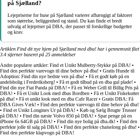
på Sjælland?
Lejepriserne for huse på Sjælland varierer afhængigt af faktorer
som størrelse, beliggenhed og stand. Du kan finde et bredt
udvalg af lejepriser på DBA, der passer til forskellige budgetter
og krav.
Artiklen Find dit nye hjem på Sjælland med dba! har i gennemsnit fået
3.4
stjerner baseret på
25
anmeldelser
Andre populære artikler:
Find et Unikt Mulberry-Stykke på DBA!
•
Find den perfekte varevogn til dine behov på dba!
•
Gratis Hunde til
Adoption: Find din nye bedste ven på dba!
•
Få et godt køb på en
andelsbolig i Frederiksberg!
•
Få et godt tilbud på en dba gul plade!
•
Find din nye Fiat Panda på DBA!
•
Få en Weber Grill til Billig Pris på
DBA!
•
Få et Unikt Look med dbas Bordben
•
Få et Unikt Fiskekutter
på dba!
•
Få et unikt look med en dba Cafe Racer
•
Gratis DBA: Få
DBA Gives Væk!
•
Find den perfekte varevogn til dine behov på dba!
•
Find et Unikt Longines Ur på DBA!
•
Køb og Sælg Brugte Trusser
på DBA!
•
Find din næste Volvo 850 på DBA!
•
Spar penge på en
iPhone 6s 64GB på DBA!
•
Find din nye bolig på dba.dk!
•
Find den
perfekte jolle til salg på DBA!
•
Find den perfekte chaiselong på dba!
•
Find den perfekte klapvogn på DBA!