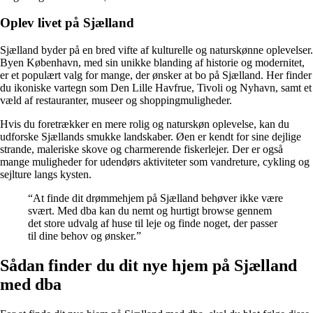
Oplev livet på Sjælland
Sjælland byder på en bred vifte af kulturelle og naturskønne oplevelser.
Byen København, med sin unikke blanding af historie og modernitet,
er et populært valg for mange, der ønsker at bo på Sjælland. Her finder
du ikoniske vartegn som Den Lille Havfrue, Tivoli og Nyhavn, samt et
væld af restauranter, museer og shoppingmuligheder.
Hvis du foretrækker en mere rolig og naturskøn oplevelse, kan du
udforske Sjællands smukke landskaber. Øen er kendt for sine dejlige
strande, maleriske skove og charmerende fiskerlejer. Der er også
mange muligheder for udendørs aktiviteter som vandreture, cykling og
sejlture langs kysten.
“At finde dit drømmehjem på Sjælland behøver ikke være
svært. Med dba kan du nemt og hurtigt browse gennem
det store udvalg af huse til leje og finde noget, der passer
til dine behov og ønsker.”
Sådan finder du dit nye hjem på Sjælland
med dba