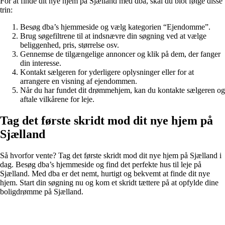
For at finde dit nye hjem på Sjælland med dba, skal du blot følge disse
trin:
Besøg dba’s hjemmeside og vælg kategorien “Ejendomme”.
Brug søgefiltrene til at indsnævre din søgning ved at vælge
beliggenhed, pris, størrelse osv.
Gennemse de tilgængelige annoncer og klik på dem, der fanger
din interesse.
Kontakt sælgeren for yderligere oplysninger eller for at
arrangere en visning af ejendommen.
Når du har fundet dit drømmehjem, kan du kontakte sælgeren og
aftale vilkårene for leje.
Tag det første skridt mod dit nye hjem på
Sjælland
Så hvorfor vente? Tag det første skridt mod dit nye hjem på Sjælland i
dag. Besøg dba’s hjemmeside og find det perfekte hus til leje på
Sjælland. Med dba er det nemt, hurtigt og bekvemt at finde dit nye
hjem. Start din søgning nu og kom et skridt tættere på at opfylde dine
boligdrømme på Sjælland.