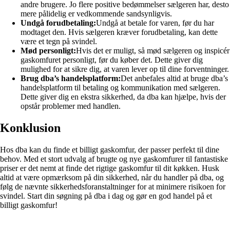
andre brugere. Jo flere positive bedømmelser sælgeren har, desto
mere pålidelig er vedkommende sandsynligvis.
Undgå forudbetaling:
Undgå at betale for varen, før du har
modtaget den. Hvis sælgeren kræver forudbetaling, kan dette
være et tegn på svindel.
Mød personligt:
Hvis det er muligt, så mød sælgeren og inspicér
gaskomfuret personligt, før du køber det. Dette giver dig
mulighed for at sikre dig, at varen lever op til dine forventninger.
Brug dba’s handelsplatform:
Det anbefales altid at bruge dba’s
handelsplatform til betaling og kommunikation med sælgeren.
Dette giver dig en ekstra sikkerhed, da dba kan hjælpe, hvis der
opstår problemer med handlen.
Konklusion
Hos dba kan du finde et billigt gaskomfur, der passer perfekt til dine
behov. Med et stort udvalg af brugte og nye gaskomfurer til fantastiske
priser er det nemt at finde det rigtige gaskomfur til dit køkken. Husk
altid at være opmærksom på din sikkerhed, når du handler på dba, og
følg de nævnte sikkerhedsforanstaltninger for at minimere risikoen for
svindel. Start din søgning på dba i dag og gør en god handel på et
billigt gaskomfur!