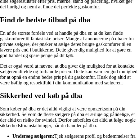
dine søgeresultater efter pris, mærke, stand og placering, hvilket gør
det hurtigt og nemt at finde det perfekte gaskomfur.
Find de bedste tilbud på dba
En af de største fordele ved at handle på dba er, at du kan finde
gaskomfurer til fantastiske priser. Mange af annoncerne på dba er fra
private sælgere, der ønsker at sælge deres brugte gaskomfurer til en
lavere pris end i butikkerne. Dette giver dig mulighed for at gøre en
god handel og spare penge på dit køb.
Det er også værd at nævne, at dba giver dig mulighed for at kontakte
sælgeren direkte og forhandle prisen. Dette kan være en god mulighed
for at opnå en endnu bedre pris på dit gaskomfur. Husk dog altid at
være høflig og respektfuld i din kommunikation med sælgeren.
Sikkerhed ved køb på dba
Som køber på dba er det altid vigtigt at være opmærksom på din
sikkerhed. Selvom de fleste sælgere på dba er ærlige og pålidelige, er
der altid en risiko for svindel. Derfor anbefales det altid at følge nogle
sikkerhedsforanstaltninger, når du handler på dba.
Undersøg sælgeren:
Tjek sælgerens profil og bedømmelser fra