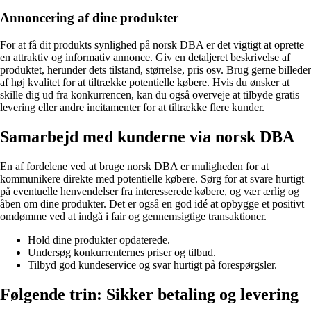
Annoncering af dine produkter
For at få dit produkts synlighed på norsk DBA er det vigtigt at oprette
en attraktiv og informativ annonce. Giv en detaljeret beskrivelse af
produktet, herunder dets tilstand, størrelse, pris osv. Brug gerne billeder
af høj kvalitet for at tiltrække potentielle købere. Hvis du ønsker at
skille dig ud fra konkurrencen, kan du også overveje at tilbyde gratis
levering eller andre incitamenter for at tiltrække flere kunder.
Samarbejd med kunderne via norsk DBA
En af fordelene ved at bruge norsk DBA er muligheden for at
kommunikere direkte med potentielle købere. Sørg for at svare hurtigt
på eventuelle henvendelser fra interesserede købere, og vær ærlig og
åben om dine produkter. Det er også en god idé at opbygge et positivt
omdømme ved at indgå i fair og gennemsigtige transaktioner.
Hold dine produkter opdaterede.
Undersøg konkurrenternes priser og tilbud.
Tilbyd god kundeservice og svar hurtigt på forespørgsler.
Følgende trin: Sikker betaling og levering