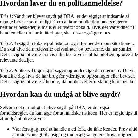
Hvordan laver du en politianmeldelse?
Trin 1:
Når du er blevet snydt på DBA, er det vigtigt at indsamle så
mange beviser som muligt. Gem al kommunikation med sælgeren,
herunder beskeder, e-mails eller telefonopkald. Hvis der var vidner til
handlen eller du har kvitteringer, skal disse også gemmes.
Trin 2:
Besøg din lokale politistation og informer dem om situationen.
Du skal give dem relevante oplysninger og beviserne, du har samlet.
Det er vigtigt at være præcis i din beskrivelse af hændelsen og give alle
relevante detaljer.
Trin 3:
Politiet vil tage sig af sagen og undersøge den nærmere. De vil
kontakte dig, hvis de har brug for yderligere oplysninger eller beviser.
Det er vigtigt at være tålmodig, da politiets efterforskning kan tage tid.
Hvordan kan du undgå at blive snydt?
Selvom det er muligt at blive snydt på DBA, er der også
forholdsregler, du kan tage for at mindske risikoen. Her er nogle tips til
at undgå at blive snydt:
Vær forsigtig med at handle med folk, du ikke kender. Prøv altid
at mødes ansigt til ansigt og undersøg sælgerens troværdighed.