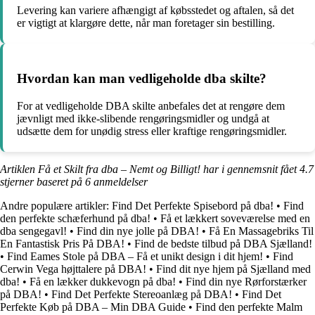
Levering kan variere afhængigt af købsstedet og aftalen, så det
er vigtigt at klargøre dette, når man foretager sin bestilling.
Hvordan kan man vedligeholde dba skilte?
For at vedligeholde DBA skilte anbefales det at rengøre dem
jævnligt med ikke-slibende rengøringsmidler og undgå at
udsætte dem for unødig stress eller kraftige rengøringsmidler.
Artiklen Få et Skilt fra dba – Nemt og Billigt! har i gennemsnit fået
4.7
stjerner baseret på
6
anmeldelser
Andre populære artikler:
Find Det Perfekte Spisebord på dba!
•
Find
den perfekte schæferhund på dba!
•
Få et lækkert soveværelse med en
dba sengegavl!
•
Find din nye jolle på DBA!
•
Få En Massagebriks Til
En Fantastisk Pris På DBA!
•
Find de bedste tilbud på DBA Sjælland!
•
Find Eames Stole på DBA – Få et unikt design i dit hjem!
•
Find
Cerwin Vega højttalere på DBA!
•
Find dit nye hjem på Sjælland med
dba!
•
Få en lækker dukkevogn på dba!
•
Find din nye Rørforstærker
på DBA!
•
Find Det Perfekte Stereoanlæg på DBA!
•
Find Det
Perfekte Køb på DBA – Min DBA Guide
•
Find den perfekte Malm