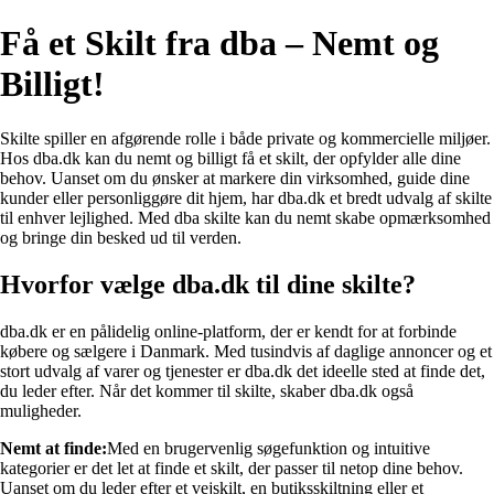
Få et Skilt fra dba – Nemt og
Billigt!
Skilte spiller en afgørende rolle i både private og kommercielle miljøer.
Hos dba.dk kan du nemt og billigt få et skilt, der opfylder alle dine
behov. Uanset om du ønsker at markere din virksomhed, guide dine
kunder eller personliggøre dit hjem, har dba.dk et bredt udvalg af skilte
til enhver lejlighed. Med dba skilte kan du nemt skabe opmærksomhed
og bringe din besked ud til verden.
Hvorfor vælge dba.dk til dine skilte?
dba.dk er en pålidelig online-platform, der er kendt for at forbinde
købere og sælgere i Danmark. Med tusindvis af daglige annoncer og et
stort udvalg af varer og tjenester er dba.dk det ideelle sted at finde det,
du leder efter. Når det kommer til skilte, skaber dba.dk også
muligheder.
Nemt at finde:
Med en brugervenlig søgefunktion og intuitive
kategorier er det let at finde et skilt, der passer til netop dine behov.
Uanset om du leder efter et vejskilt, en butiksskiltning eller et