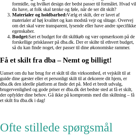
formidle, og hvilket design der bedst passer til formålet. Hvad vil
du have, at folk skal tænke og føle, når de ser dit skilt?
Materialer og holdbarhed:
Vælg et skilt, der er lavet af
materialer af høj kvalitet og kan modstå vejr og slitage. Overvej
om det skal være transparent, lysende eller have andre specifikke
egenskaber.
Budget:
Sæt et budget for dit skiltkøb og vær opmærksom på de
forskellige prisklasser på dba.dk. Der er skilte til ethvert budget,
så du kan finde noget, der passer til dine økonomiske rammer.
Få et skilt fra dba – Nemt og billigt!
Uanset om du har brug for et skilt til din virksomhed, et vejskilt til at
guide dine gæster eller et personligt skilt til at dekorere dit hjem, er
dba.dk den ideelle platform at finde det på. Med et bredt udvalg,
brugervenlighed og gode priser er dba.dk det bedste sted at få et skilt,
der opfylder dine behov. Gå ikke på kompromis med din skiltning – få
et skilt fra dba.dk i dag!
Ofte stillede spørgsmål