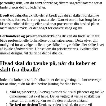
personligt skilt, kan du nemt sortere og filtrere søgeresultaterne for at
finde præcis det, du leder efter.
Bredt udvalg:
dba.dk tilbyder et bredt udvalg af skilte i forskellige
størrelser, former, farver og materialer. Uanset om du har brug for en
klassisk enkel skiltning eller ønsker at præsentere din besked på en
mere kreativ måde, er der noget for enhver smag og stil.
Forhandlere og privatpersoner:
På dba.dk kan du finde skilte fra
både professionelle forhandlere og privatpersoner. Dette giver dig
mulighed for at vælge mellem nye skilte, brugte skilte eller skilte lavet
af lokale håndværkere. Uanset om du prioriterer pris, kvalitet eller
unikke designs, vil du finde det på dba.dk.
Hvad skal du tænke på, når du køber et
skilt fra dba.dk?
Inden du køber et skilt fra dba.dk, er der nogle ting, du bør overveje
for at sikre, at du får den bedste løsning for dine behov:
Mål og placering:
Overvej hvor dit skilt skal placeres og hvilke
dimensioner det skal have. Det er vigtigt at vælge et skilt, der
passer til rummet og kan ses fra den ønskede afstand.
Besked og design:
Tænk over den besked, du gerne vil