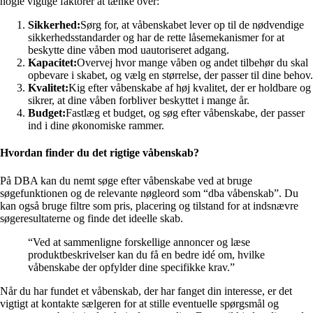
nogle vigtige faktorer at tænke over:
Sikkerhed:
Sørg for, at våbenskabet lever op til de nødvendige
sikkerhedsstandarder og har de rette låsemekanismer for at
beskytte dine våben mod uautoriseret adgang.
Kapacitet:
Overvej hvor mange våben og andet tilbehør du skal
opbevare i skabet, og vælg en størrelse, der passer til dine behov.
Kvalitet:
Kig efter våbenskabe af høj kvalitet, der er holdbare og
sikrer, at dine våben forbliver beskyttet i mange år.
Budget:
Fastlæg et budget, og søg efter våbenskabe, der passer
ind i dine økonomiske rammer.
Hvordan finder du det rigtige våbenskab?
På DBA kan du nemt søge efter våbenskabe ved at bruge
søgefunktionen og de relevante nøgleord som “dba våbenskab”. Du
kan også bruge filtre som pris, placering og tilstand for at indsnævre
søgeresultaterne og finde det ideelle skab.
“Ved at sammenligne forskellige annoncer og læse
produktbeskrivelser kan du få en bedre idé om, hvilke
våbenskabe der opfylder dine specifikke krav.”
Når du har fundet et våbenskab, der har fanget din interesse, er det
vigtigt at kontakte sælgeren for at stille eventuelle spørgsmål og